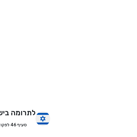
לתרומה ביש
סעיף 46 לפקודת מס הכנסה