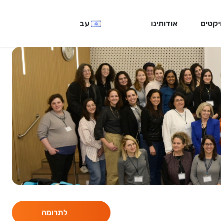
יקטים
אודותינו
עב
לתרומה