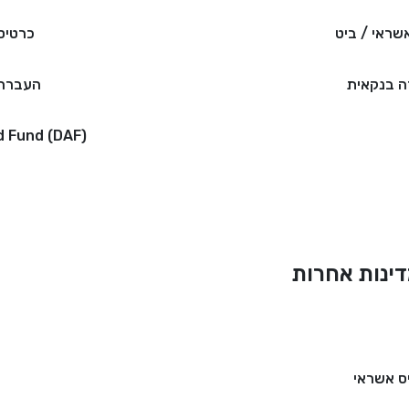
שראי / ביט
כרטיס
 בנקאית
העברה 
d Fund (DAF)
ינות אחרות
ס אשראי