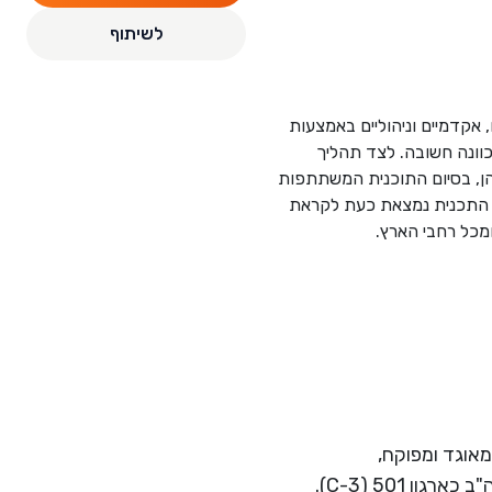
לשיתוף
ם, אקדמיים וניהוליים באמצעות
כוונה חשובה. לצד תהליך
ן, בסיום התוכנית המשתתפות
ם. התכנית נמצאת כעת לקראת
ת רווח המאוגד ומפוקח,
בישראל כחברה לתועלת הציבור בישראל (סעיף 46) ובארה"ב כארגון 501 (C-3).