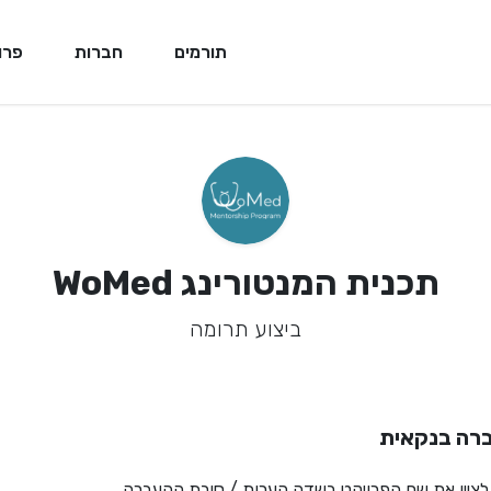
תורמים
חברות
פרו
תכנית המנטורינג WoMed
ביצוע תרומה
רה בנקאית
לציין את שם הפרויקט בשדה הערות / סיבת ההעברה.