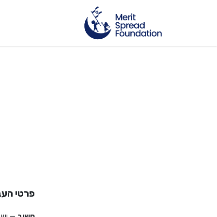
פרטי העב
חשוב
— יש 