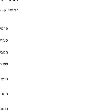
לאישור קבל
פרטי
סעיף 
מטבע
שם ה
סניף
מספר
כתוב