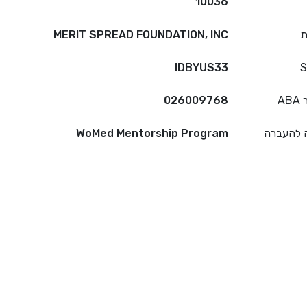
10036
ת
MERIT SPREAD FOUNDATION, INC
IDBYUS33
S
A
026009768
 להעברה
WoMed Mentorship Program