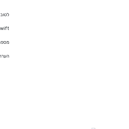
לטוב
wift
מספר BA
הערה