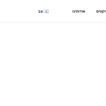
יקטים
אודותינו
עב