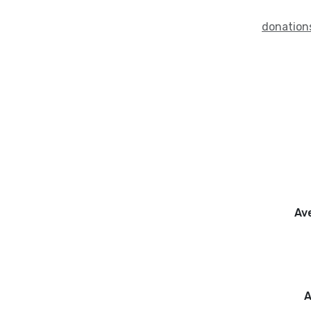
donation
Av
1