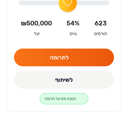
₪500,000
54%
623
תורמים
גויס
יעד
לתרומה
לשיתוף
הטבת מס על תרומה