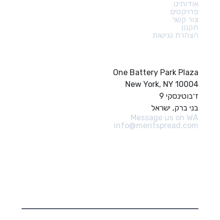
אודותינו
פרויקטים
צור קשר
תקנון
הצהרת נגישות
צור קשר
One Battery Park Plaza
New York, NY 10004
ז׳בוטינסקי 9
בני ברק, ישראל
Message us on WA
info@meritspread.com
עקבו אחרינו