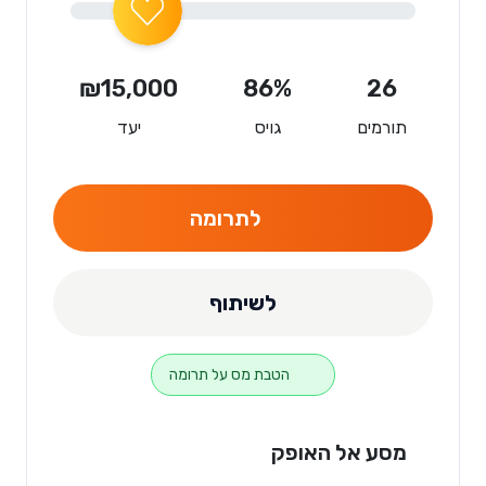
₪15,000
86%
26
תורמים
גויס
יעד
לתרומה
לשיתוף
הטבת מס על תרומה
מסע אל האופק