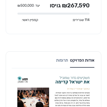
₪267,590 גויסו
יעד: ₪500,000
114 שגרירים:
קמפיין ראשי:
אודות הפרויקט
תרומות