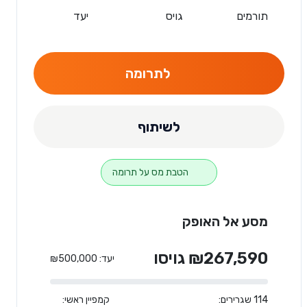
תורמים
גויס
יעד
לתרומה
לשיתוף
הטבת מס על תרומה
מסע אל האופק
₪267,590 גויסו
יעד: ₪500,000
114 שגרירים:
קמפיין ראשי: