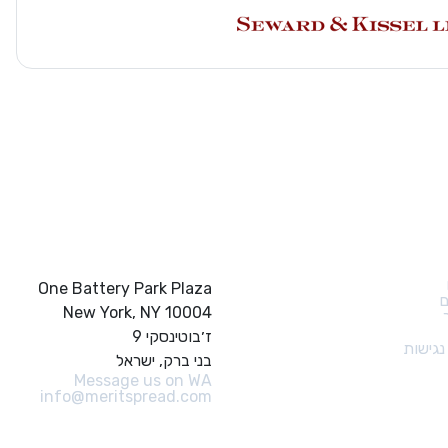
ם מהירים
צור קשר
One Battery Park Plaza
ם
New York, NY 10004
ז׳בוטינסקי 9
גישות
בני ברק, ישראל
Message us on WA
info@meritspread.com