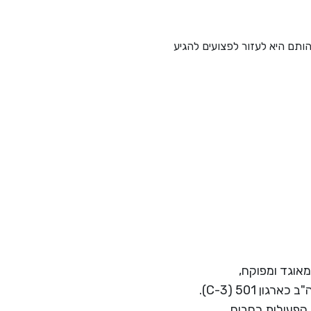
tailor-ma, שתהווה HUB של פרויקטים, שכל מהותם היא לעזור לפצועים להגיע
ת רווח המאוגד ומפוקח,
בישראל כחברה לתועלת הציבור בישראל (סעיף 46) ובארה"ב כארגון 501 (C-3).
 הפעילות רחבים