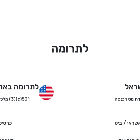
לתרומה
ראל
לתרומה באר
501(c)(3) מלכ״ר
שראי / ביט
כרטיס