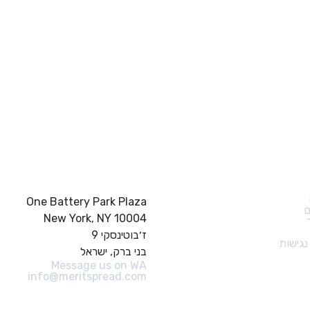
ם מהירים
צור קשר
One Battery Park Plaza
ם
New York, NY 10004
ז׳בוטינסקי 9
גישות
בני ברק, ישראל
Message us on WA
info@meritspread.com