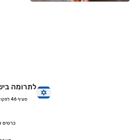
לתרומה ביש
סעיף 46 לפקודת מס הכנסה
כרטיס א