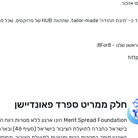
י אזכור.
אנחנו כאן כדי לתת במה, ולתפקד כ- 'תיבת תהודה' de
 שלנו - 8For8:
http
חלק ממריט ספרד פאונדיישן
Merit Spread Foundation הינו ארגון ללא מטרו
הארגון תומך במטרות רבות ומגוונות לתועלת הציבור. תחומי