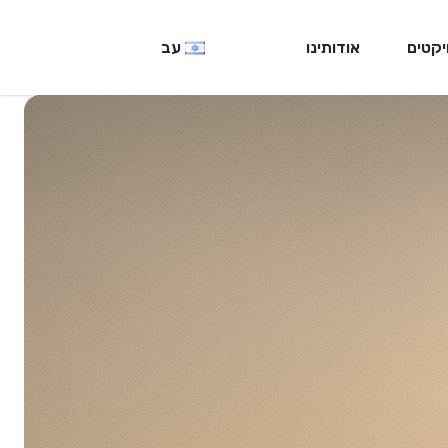
יקטים
אודותינו
עב