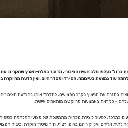
20, פצועי 'חרבות ברזל' נעלמו מלב השיח הציבורי. מדובר במלח-הארץ שהקריבו
מה עוד נמצאת בעיצומה, הם ירדו מסדר היום, ואין לדעת מה יקרה ב"
ו ב- Up.Loud. הוא להצית בחזרה את הניצוץ בקרב הפצועים, להדהד אותו בתודעה הצי
הם - כל זאת באמצעות פרויקטים מותאמים אישית.
ים במרכז. לפעול ליצירת נוכחות מתמשכת של פצועי המלחמה בסיפור ה
ילתית אליהם ואל יקיריהם באופן רציף, תוך מיסוד הוקרת וכיבוד הפצו