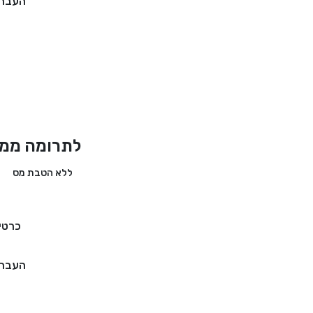
העברה
לתרומה ממד
ללא הטבת מס
כרטי
העברה