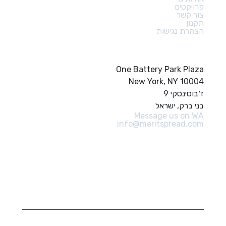
פרויקטים
צור קשר
תקנון
הצהרת נגישות
צור קשר
One Battery Park Plaza
New York, NY 10004
ז׳בוטינסקי 9
בני ברק, ישראל
Message us on WA
info@meritspread.com
עקבו אחרינו