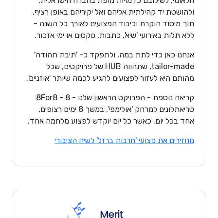
הלאומי, לשילובם כדמויות מופת בחברה הישראלית,
ולהושטת יד קהילתית אליהם ואל יקיריהם באופן רציף,
תוך מיסוד הוקרת וכיבוד הפצועים לאורך כל השנה -
ללא תלות באירועי 'שיא', כתבות, טקסים או ימי אזכור.
אנחנו כאן כדי לתת במה, ולתפקד כ- 'תיבת תהודה'
tailor-made, שתהווה HUB של פרויקטים, שכל
מהותם היא לעזור לפצועים להגיע לכמה שיותר 'אוזניים'.
קריאה נוספת - הפרויקט הראשון שלנו - 8For8 - 8
טריאתלונים למרחק 'אולימפי', במשך 8 ימים רצופים,
אחד בכל יום, כאשר כל יום יוקדש לפצוע מלחמה אחד.
מחזירים את פצועי 'חרבות ברזל' לשיח הציבורי