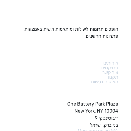
הופכים תרומות ליעילות ומותאמות אישית באמצעות
פתרונות חדשניים.
קישורים מהירים
אודותינו
פרויקטים
צור קשר
תקנון
הצהרת נגישות
צור קשר
One Battery Park Plaza
New York, NY 10004
ז׳בוטינסקי 9
בני ברק, ישראל
Message us on WA