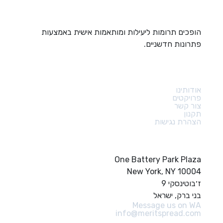
הופכים תרומות ליעילות ומותאמות אישית באמצעות
פתרונות חדשניים.
קישורים מהירים
אודותינו
פרויקטים
צור קשר
תקנון
הצהרת נגישות
צור קשר
One Battery Park Plaza
New York, NY 10004
ז׳בוטינסקי 9
בני ברק, ישראל
Message us on WA
info@meritspread.com