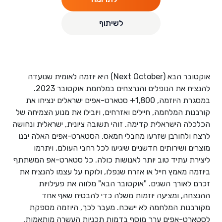
לשיתוף
אוקטובר הבא (Next October) היא יוזמה לאומית שנועדה
להנציח את הנופלים והנרצחים במלחמת אוקטובר 2023.
במסגרת היוזמה, 1,800+ סטארט-אפים ישראלים ינציחו את
קורבנות המלחמה, חיילים ואזרחים, ויובילו את מנוע הצמיחה של
הכלכלה הישראלית קדימה. זוהי תשובה ציונית, ישראלית ונחושה
לרצח ולחורבן שזרעו מחבלי חמאס. הסטארט-אפים האלה יבנו
מוצרים ושירותים חדשניים שיגיעו לכל רחבי העולם, ויתרמו
ליצירת עתיד טוב יותר לאנושות כולה. כל סטארט-אפ המשתתף
ביוזמה מאמץ חייל או אזרח שנפלו, ולוקח על עצמו להנציח את
זכרם לאורך השנים. "אוקטובר הבא" מלווה את פעילויות
ההנצחה, ומציעה יוזמות משלה כדי להבטיח שאף אחד
מקורבנות המלחמה לא יישכח. מעבר לכך, היוזמה מספקת
לסטארט-אפים ערך מוסף בדמות תכניות העשרה מותאמות,