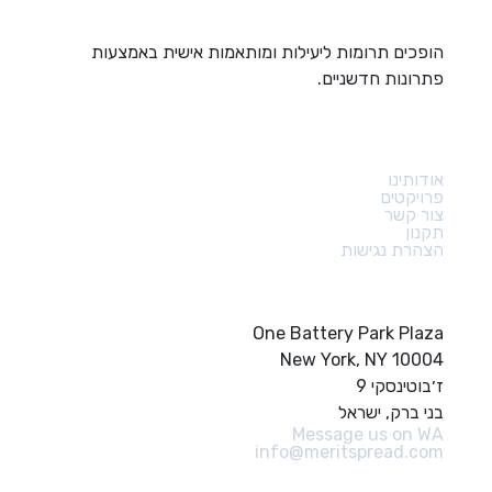
הופכים תרומות ליעילות ומותאמות אישית באמצעות
פתרונות חדשניים.
קישורים מהירים
אודותינו
פרויקטים
צור קשר
תקנון
הצהרת נגישות
צור קשר
One Battery Park Plaza
New York, NY 10004
ז׳בוטינסקי 9
בני ברק, ישראל
Message us on WA
info@meritspread.com