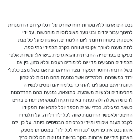
נבט הינו ארגון ללא מטרות רווח שחרט על דגלו קידום הזדמנויות
לחינוך עבור ילדים ובני נוער מאוכלוסיות מוחלשות, על ידי
אספקת ביטחון תזונתי ליום הלימודים. הארגון פועל על מנת
לתת מענה לצורך אקוטי שזוהה בקרב תלמידי בתי ספר,
בעיקרם בפריפריה החברתית והגאוגרפית בישראל: עשרות אלפי
תלמידים המגיעים מדי יום ללימודים רעבים וללא מזון, בין אם
בשל הזנחה וחוסר תפקוד מצד הוריהם ובין אם בשל מצב כלכלי
ירוד במשפחה. תלמידים אשר נמנעת מהם הזכות לביטחון
תזונתי אינם מסוגלים להתרכז בלימודיהם ונוטים לנשירה
מהלימודים ולבעיות משמעת. כתוצאה, נמנעת מהם ההזדמנות
לרכוש השכלה ולהתפתח באופן תקין ולממש את ייעודם בחיים
כשאר בני גילם. בכדי שבית הספר יוכל למלא את תפקידו
החינוכי ולאפשר הזדמנות שווה לכל ילד וילדה, על תלמידיו
לקבל מענה איכותי ומיידי לצרכיהם הבסיסיים ביותר. על כן, יזם
ארגון נבט את פרויקט "סנדוויץ לכל ילד", במסגרתו מספק
הארגון מידי יום ארוחות בוקר בריאות ומזינות הכוללות כריך