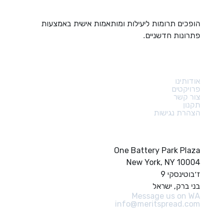
הופכים תרומות ליעילות ומותאמות אישית באמצעות
פתרונות חדשניים.
קישורים מהירים
אודותינו
פרויקטים
צור קשר
תקנון
הצהרת נגישות
צור קשר
One Battery Park Plaza
New York, NY 10004
ז׳בוטינסקי 9
בני ברק, ישראל
Message us on WA
info@meritspread.com