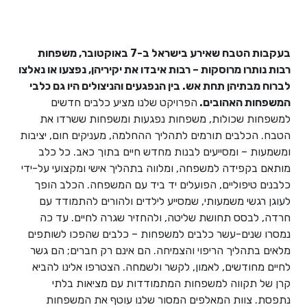
בעקבות הטבח שאירע בישראל ב-7 באוקטובר, משפחות
רבות נותרו מרוסקות – רבות איבדו את יקיריהן, נפצעו או נאלצו
לברוח מבתיהן תחת אש. בין הנפגעים והניצולים היו גם כלבי
המשפחות האהובים.
הפרויקט שלנו מציע כלבים חדשים
למשפחות שכולות, משפחות נפגעות ומשפחות ששרדו את
הטבח. הכלבים תורמים לתהליך ההחלמה, מעניקים חום, יציבות
ומשמעות – ומסייעים לבנות מחדש חיים בתוך כאב. כל כלב
מותאם בקפידה למשפחה, ומלווה בתהליך אישי ומקצועי על-ידי
כלבנים טיפוליים, הפועלים יד ביד עם המשפחה. הכלב הופך
לעוגן רגשי משמעותי, שמסייע לילדים ולהורים להתמודד עם
חרדה, לבסס תחושת שליטה, ולהחזיר שגרה לחיים. עד כה
נמסרו שנים-עשר כלבים למשפחות – כלבים שהפכו לשותפים
מלאים בתהליך הריפוי והצמיחה. הם אינם רק חברים; הם גשר
לחיים מחודשים, לאמון, לקשר ולשמחה. הצטרפו אלינו להביא
קרן של תקווה למשפחות המתמודדות עם מציאות בלתי
נתפסת. צוות המאלפים המסור שלנו עוטף את המשפחות