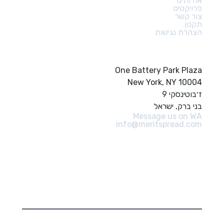
אודותינו
פרויקטים
צור קשר
תקנון
הצהרת נגישות
צור קשר
One Battery Park Plaza
New York, NY 10004
ז׳בוטינסקי 9
בני ברק, ישראל
Message us on WA
info@meritspread.com
עקבו אחרינו