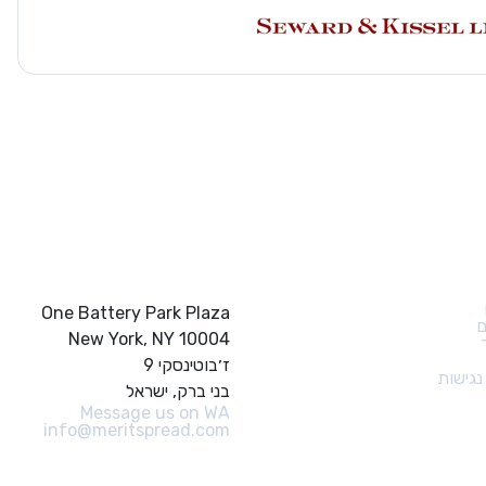
ם מהירים
צור קשר
One Battery Park Plaza
ם
New York, NY 10004
ז׳בוטינסקי 9
גישות
בני ברק, ישראל
Message us on WA
info@meritspread.com