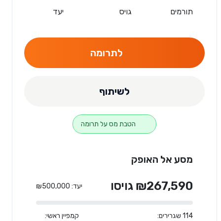
תורמים
גויס
יעד
לתרומה
לשיתוף
הטבת מס על תרומה
מסע אל האופק
₪267,590 גויסו
יעד: ₪500,000
114 שגרירים:
קמפיין ראשי: