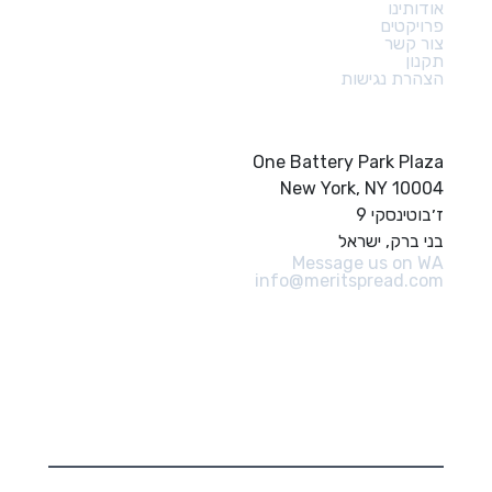
אודותינו
פרויקטים
צור קשר
תקנון
הצהרת נגישות
צור קשר
One Battery Park Plaza
New York, NY 10004
ז׳בוטינסקי 9
בני ברק, ישראל
Message us on WA
info@meritspread.com
עקבו אחרינו