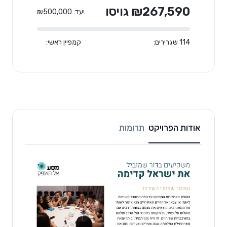
₪267,590 גויסו
יעד: ₪500,000
114 שגרירים:
קמפיין ראשי:
אודות הפרויקט
תרומות