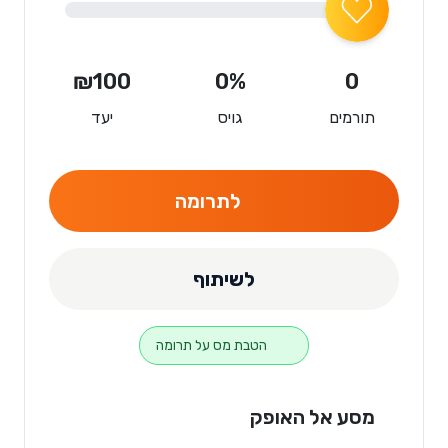
₪100
0%
0
תורמים
גויס
יעד
לתרומה
לשיתוף
הטבת מס על תרומה
מסע אל האופק