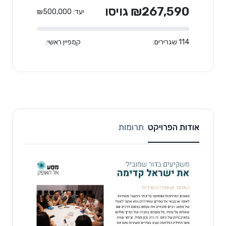
₪267,590 גויסו
יעד: ₪500,000
114 שגרירים:
קמפיין ראשי:
אודות הפרויקט
תרומות