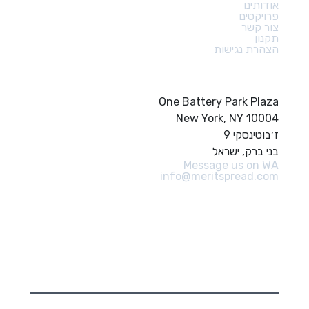
אודותינו
פרויקטים
צור קשר
תקנון
הצהרת נגישות
צור קשר
One Battery Park Plaza
New York, NY 10004
ז׳בוטינסקי 9
בני ברק, ישראל
Message us on WA
info@meritspread.com
עקבו אחרינו