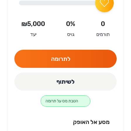
₪5,000
0%
0
תורמים
גויס
יעד
לתרומה
לשיתוף
הטבת מס על תרומה
מסע אל האופק