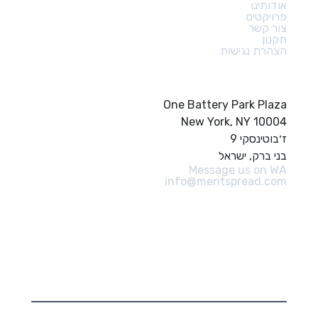
אודותינו
פרויקטים
צור קשר
תקנון
הצהרת נגישות
צור קשר
One Battery Park Plaza
New York, NY 10004
ז׳בוטינסקי 9
בני ברק, ישראל
Message us on WA
info@meritspread.com
עקבו אחרינו