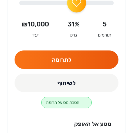
₪10,000
31%
5
תורמים
גויס
יעד
לתרומה
לשיתוף
הטבת מס על תרומה
מסע אל האופק