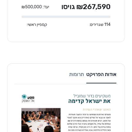
₪267,590 גויסו
יעד: ₪500,000
114 שגרירים:
קמפיין ראשי:
אודות הפרויקט
תרומות