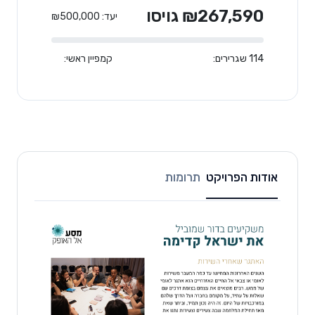
₪267,590 גויסו
יעד: ₪500,000
114 שגרירים:
קמפיין ראשי:
אודות הפרויקט
תרומות