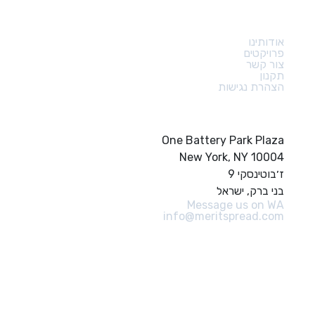
קישורים מהירים
אודותינו
פרויקטים
צור קשר
תקנון
הצהרת נגישות
צור קשר
One Battery Park Plaza
New York, NY 10004
ז׳בוטינסקי 9
בני ברק, ישראל
Message us on WA
info@meritspread.com
עקבו אחרינו