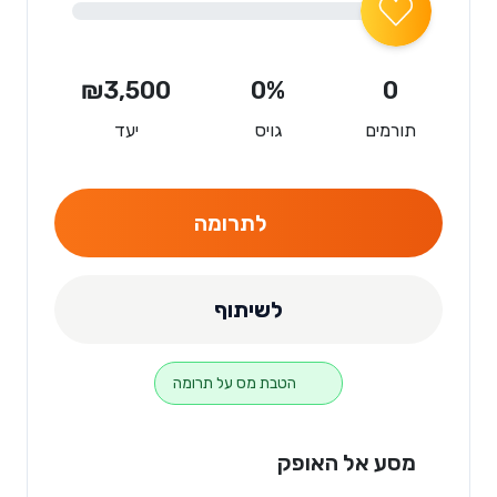
₪3,500
0%
0
תורמים
גויס
יעד
לתרומה
לשיתוף
הטבת מס על תרומה
מסע אל האופק