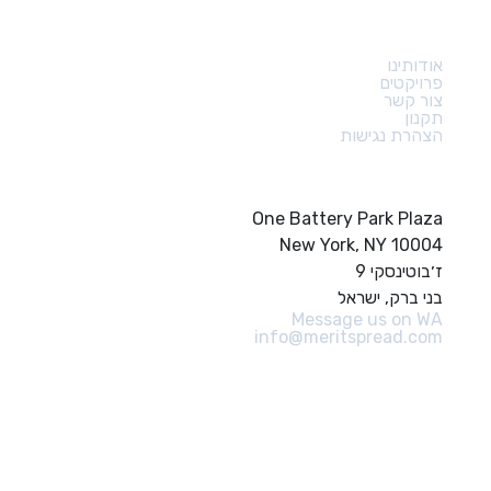
קישורים מהירים
אודותינו
פרויקטים
צור קשר
תקנון
הצהרת נגישות
צור קשר
One Battery Park Plaza
New York, NY 10004
ז׳בוטינסקי 9
בני ברק, ישראל
Message us on WA
info@meritspread.com
עקבו אחרינו