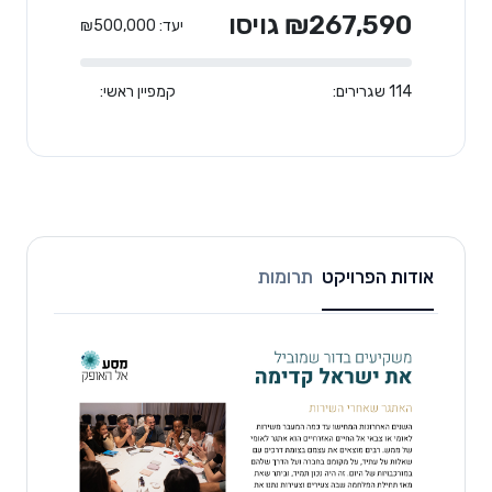
₪267,590 גויסו
יעד: ₪500,000
114 שגרירים:
קמפיין ראשי:
אודות הפרויקט
תרומות