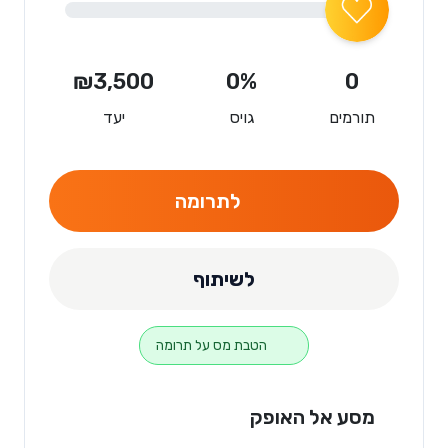
₪3,500
0%
0
תורמים
גויס
יעד
לתרומה
לשיתוף
הטבת מס על תרומה
מסע אל האופק