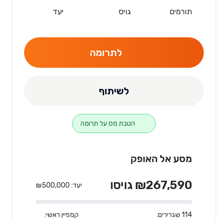
תורמים
גויס
יעד
לתרומה
לשיתוף
הטבת מס על תרומה
מסע אל האופק
₪267,590 גויסו
יעד: ₪500,000
114 שגרירים:
קמפיין ראשי: