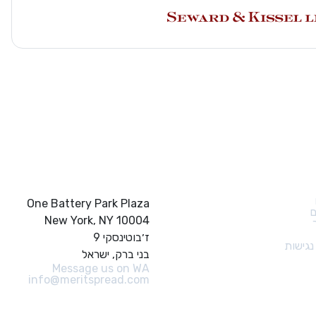
ם מהירים
צור קשר
One Battery Park Plaza
ם
New York, NY 10004
ז׳בוטינסקי 9
גישות
בני ברק, ישראל
Message us on WA
info@meritspread.com