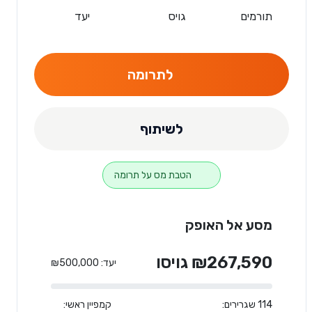
תורמים
גויס
יעד
לתרומה
לשיתוף
הטבת מס על תרומה
מסע אל האופק
₪267,590 גויסו
יעד: ₪500,000
114 שגרירים:
קמפיין ראשי: