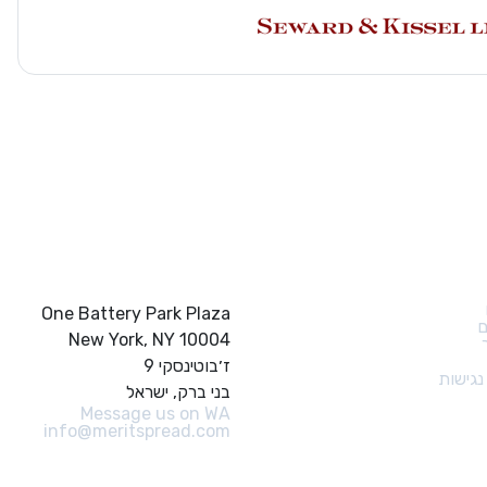
ם מהירים
צור קשר
One Battery Park Plaza
ם
New York, NY 10004
ז׳בוטינסקי 9
גישות
בני ברק, ישראל
Message us on WA
info@meritspread.com