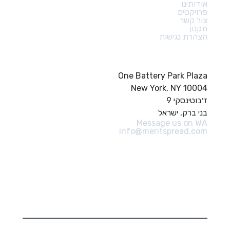
אודותינו
פרויקטים
צור קשר
תקנון
הצהרת נגישות
צור קשר
One Battery Park Plaza
New York, NY 10004
ז׳בוטינסקי 9
בני ברק, ישראל
Message us on WA
info@meritspread.com
עקבו אחרינו