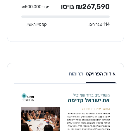
₪267,590 גויסו
יעד: ₪500,000
114 שגרירים:
קמפיין ראשי:
אודות הפרויקט
תרומות