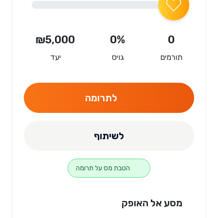
₪5,000
0%
0
תורמים
גויס
יעד
לתרומה
לשיתוף
הטבת מס על תרומה
מסע אל האופק