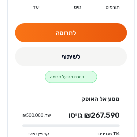
תורמים
גויס
יעד
לתרומה
לשיתוף
הטבת מס על תרומה
מסע אל האופק
₪267,590 גויסו
יעד: ₪500,000
114 שגרירים:
קמפיין ראשי: