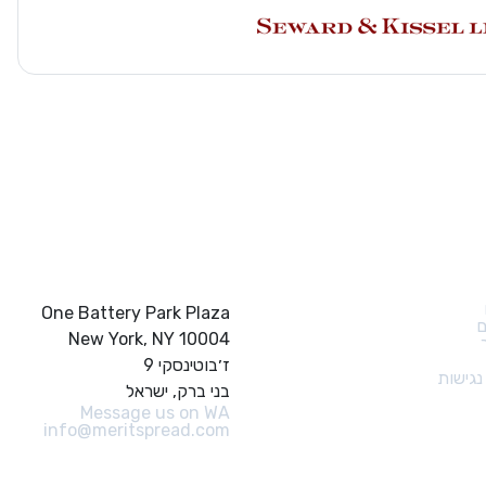
ם מהירים
צור קשר
One Battery Park Plaza
ם
New York, NY 10004
ז׳בוטינסקי 9
גישות
בני ברק, ישראל
Message us on WA
info@meritspread.com