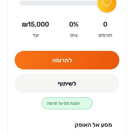
₪15,000
0%
0
תורמים
גויס
יעד
לתרומה
לשיתוף
הטבת מס על תרומה
מסע אל האופק