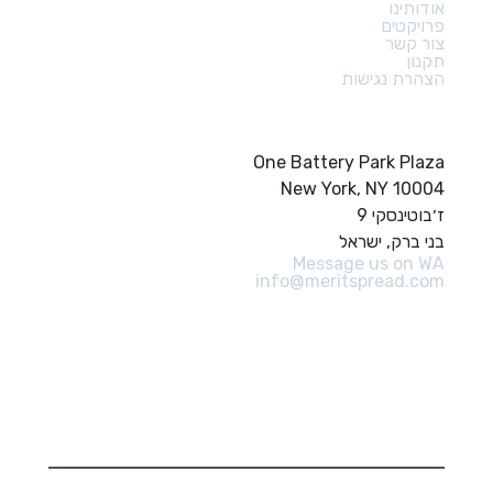
אודותינו
פרויקטים
צור קשר
תקנון
הצהרת נגישות
צור קשר
One Battery Park Plaza
New York, NY 10004
ז׳בוטינסקי 9
בני ברק, ישראל
Message us on WA
info@meritspread.com
עקבו אחרינו