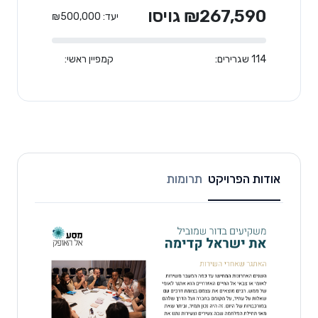
₪267,590 גויסו
יעד: ₪500,000
114 שגרירים:
קמפיין ראשי:
אודות הפרויקט
תרומות