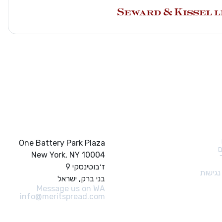
ם מהירים
צור קשר
One Battery Park Plaza
ם
New York, NY 10004
ז׳בוטינסקי 9
גישות
בני ברק, ישראל
Message us on WA
info@meritspread.com