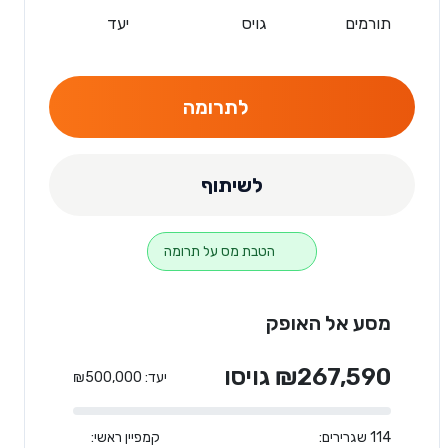
תורמים
גויס
יעד
לתרומה
לשיתוף
הטבת מס על תרומה
מסע אל האופק
₪267,590 גויסו
יעד: ₪500,000
114 שגרירים:
קמפיין ראשי: