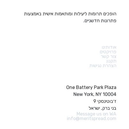
הופכים תרומות ליעילות ומותאמות אישית באמצעות
פתרונות חדשניים.
קישורים מהירים
אודותינו
פרויקטים
צור קשר
תקנון
הצהרת נגישות
צור קשר
One Battery Park Plaza
New York, NY 10004
ז׳בוטינסקי 9
בני ברק, ישראל
Message us on WA
info@meritspread.com