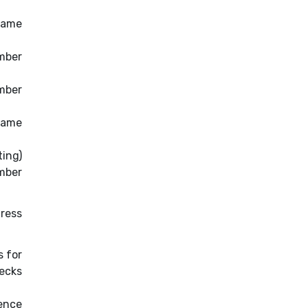
Name
mber
mber
name
ting)
mber
ress
 for
ecks
ence