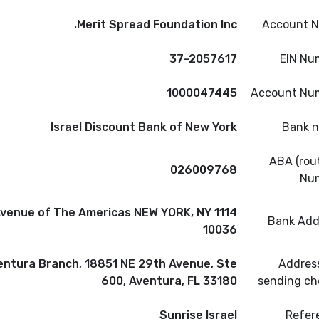
Merit Spread Foundation Inc.
Account 
37-2057617
EIN Nu
1000047445
Account Nu
Israel Discount Bank of New York
Bank 
ABA (rou
026009768
Nu
114 Avenue of The Americas NEW YORK, NY
Bank Add
10036
entura Branch, 18851 NE 29th Avenue, Ste
Address
600, Aventura, FL 33180
sending ch
Sunrise Israel
Refer