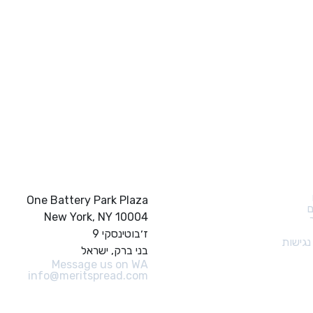
ם מהירים
צור קשר
One Battery Park Plaza
ם
New York, NY 10004
ז׳בוטינסקי 9
גישות
בני ברק, ישראל
Message us on WA
info@meritspread.com