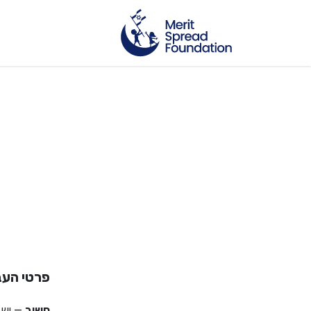
פרטי העב
חשוב
— יש 