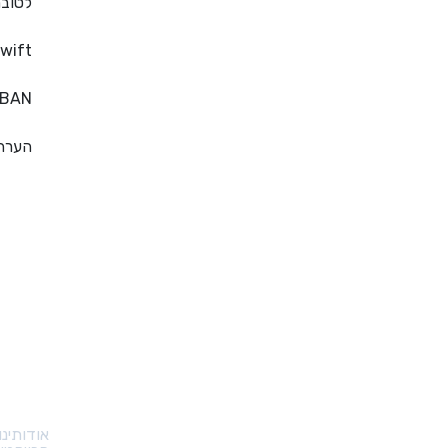
לטוב
wift
IBAN
הערה
קישורי
אודותינו