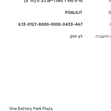
ת
מריט ספרד פאונדיישן בע"מ (חל"צ)
POALILIT
S
IL13-0127-8000-0000-0433-467
 להעברה
לב חזק
ם מהירים
צור קשר
One Battery Park Plaza