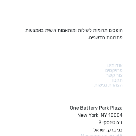
הופכים תרומות ליעילות ומותאמות אישית באמצעות
פתרונות חדשניים.
קישורים מהירים
אודותינו
פרויקטים
צור קשר
תקנון
הצהרת נגישות
צור קשר
One Battery Park Plaza
New York, NY 10004
ז׳בוטינסקי 9
בני ברק, ישראל
Message us on WA