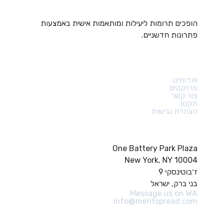
הופכים תרומות ליעילות ומותאמות אישית באמצעות
פתרונות חדשניים.
קישורים מהירים
אודותינו
פרויקטים
צור קשר
תקנון
הצהרת נגישות
צור קשר
One Battery Park Plaza
New York, NY 10004
ז׳בוטינסקי 9
בני ברק, ישראל
Message us on WA
info@meritspread.com