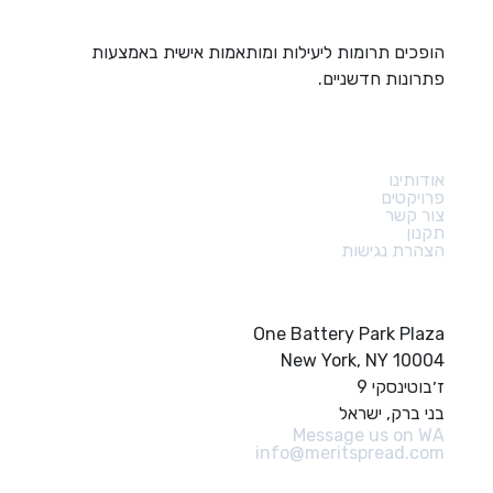
הופכים תרומות ליעילות ומותאמות אישית באמצעות
פתרונות חדשניים.
קישורים מהירים
אודותינו
פרויקטים
צור קשר
תקנון
הצהרת נגישות
צור קשר
One Battery Park Plaza
New York, NY 10004
ז׳בוטינסקי 9
בני ברק, ישראל
Message us on WA
info@meritspread.com