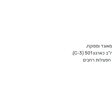
ת רווח המאוגד ומפוקח,
בישראל כחברה לתועלת הציבור בישראל (סעיף 46) ובארה"ב כארגון 501 (C-3).
 הפעילות רחבים