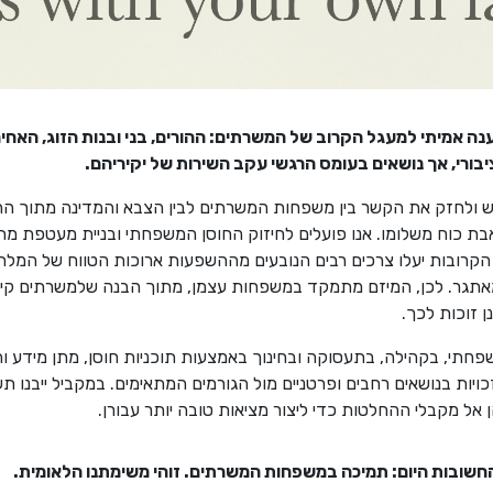
נה אמיתי למעגל הקרוב של המשרתים: ההורים, בני ובנות הזוג, האחי
בורי, אך נושאים בעומס הרגשי עקב השירות של יקיריהם.
ש ולחזק את הקשר בין משפחות המשרתים לבין הצבא והמדינה מתוך ה
 כוח משלומו. אנו פועלים לחיזוק החוסן המשפחתי ובניית מעטפת מ
הקרובות יעלו צרכים רבים הנובעים מההשפעות ארוכות הטווח של המלחמ
מאתגר. לכן, המיזם מתמקד במשפחות עצמן, מתוך הבנה שלמשרתים קיי
ן זוכות לכך.
תי, בקהילה, בתעסוקה ובחינוך באמצעות תוכניות חוסן, מתן מידע והפני
ויות בנושאים רחבים ופרטניים מול הגורמים המתאימים. במקביל ייבנו תש
 אל מקבלי ההחלטות כדי ליצור מציאות טובה יותר עבורן.
חשובות היום: תמיכה במשפחות המשרתים. זוהי משימתנו הלאומית.