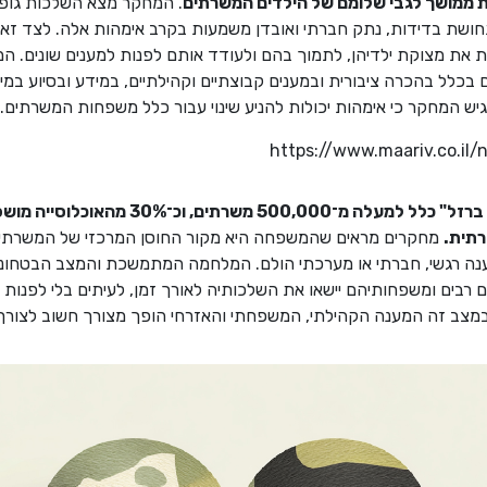
 ממושך לגבי שלומם של הילדים המשרתים
. המחקר מצא השלכות גופניו
חושת בדידות, נתק חברתי ואובדן משמעות בקרב אימהות אלה. לצד זא
ת את מצוקת ילדיהן, לתמוך בהם ולעודד אותם לפנות למענים שונים. ה
לל בהכרה ציבורית ובמענים קבוצתיים וקהילתיים, במידע ובסיוע במיצו
גיש המחקר כי אימהות יכולות להניע שינוי עבור כלל משפחות המשרתים
https://www.maariv.co.il/
הגיוס המסיבי במלחמת "חרבות ברזל" כלל למעלה מ־
רתית.
מחקרים מראים שהמשפחה היא מקור החוסן המרכזי של המשרתים,
נה רגשי, חברתי או מערכתי הולם. המלחמה המתמשכת והמצב הבטחוני
ים רבים ומשפחותיהם יישאו את השלכותיה לאורך זמן, לעיתים בלי לפנות
מצב זה המענה הקהילתי, המשפחתי והאזרחי הופך מצורך חשוב לצורך ק