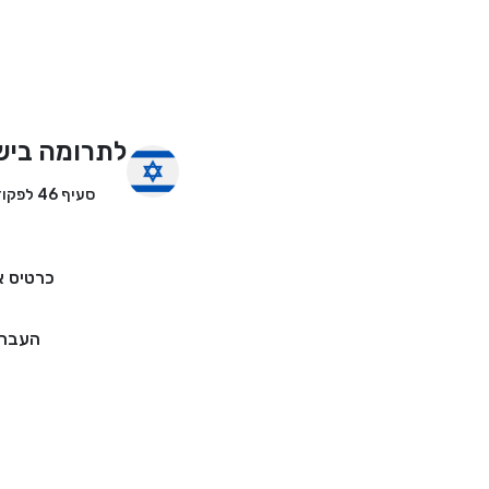
לתרומה ביש
סעיף 46 לפקודת מס הכנסה
כרטיס א
העברה