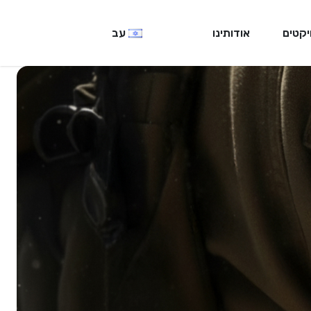
יקטים
אודותינו
עב