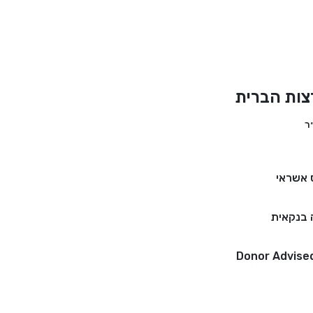
צות הברית
 אשראי
בנקאית
Donor Advise