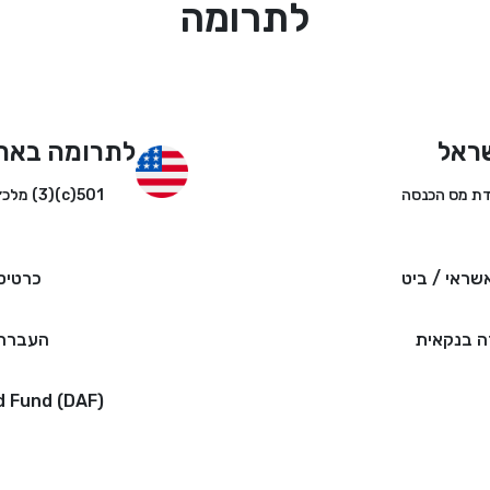
לתרומה
ראל
לתרומה באר
501(c)(3) מלכ״ר
שראי / ביט
כרטיס
 בנקאית
העברה 
d Fund (DAF)