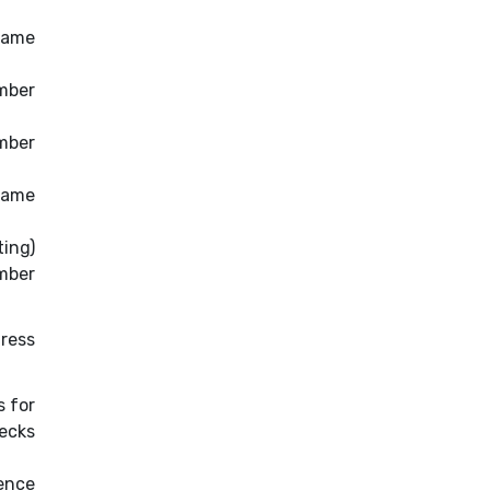
Name
mber
mber
name
ting)
mber
ress
 for
ecks
ence