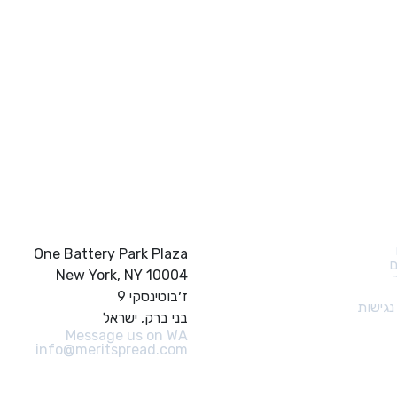
ם מהירים
צור קשר
One Battery Park Plaza
ם
New York, NY 10004
ז׳בוטינסקי 9
גישות
בני ברק, ישראל
Message us on WA
info@meritspread.com