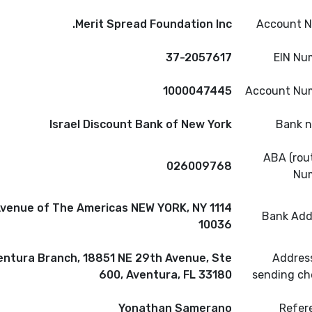
Merit Spread Foundation Inc.
Account 
37-2057617
EIN Nu
1000047445
Account Nu
Israel Discount Bank of New York
Bank 
ABA (rou
026009768
Nu
114 Avenue of The Americas NEW YORK, NY
Bank Add
10036
entura Branch, 18851 NE 29th Avenue, Ste
Address
600, Aventura, FL 33180
sending ch
Yonathan Samerano
Refer