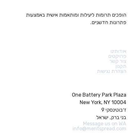
הופכים תרומות ליעילות ומותאמות אישית באמצעות
פתרונות חדשניים.
קישורים מהירים
אודותינו
פרויקטים
צור קשר
תקנון
הצהרת נגישות
צור קשר
One Battery Park Plaza
New York, NY 10004
ז׳בוטינסקי 9
בני ברק, ישראל
Message us on WA
info@meritspread.com