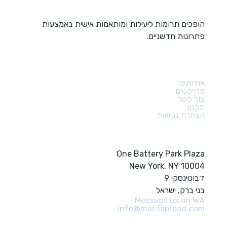
הופכים תרומות ליעילות ומותאמות אישית באמצעות
פתרונות חדשניים.
קישורים מהירים
אודותינו
פרויקטים
צור קשר
תקנון
הצהרת נגישות
צור קשר
One Battery Park Plaza
New York, NY 10004
ז׳בוטינסקי 9
בני ברק, ישראל
Message us on WA
info@meritspread.com