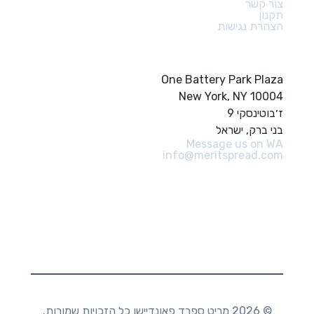
צור קשר
תקנון
הצהרת נגישות
צור קשר
One Battery Park Plaza
New York, NY 10004
ז׳בוטינסקי 9
בני ברק, ישראל
Message us on WA
info@meritspread.com
עקבו אחרינו
© 2026 מריט ספרד פאונדיישן כל הזכויות שמורות.