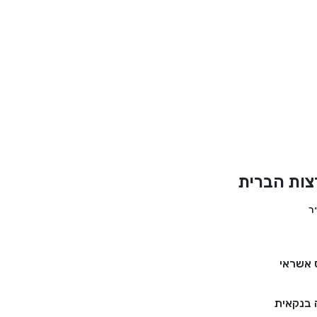
צות הברית
 אשראי
בנקאית