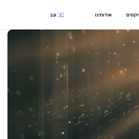
יקטים
אודותינו
עב