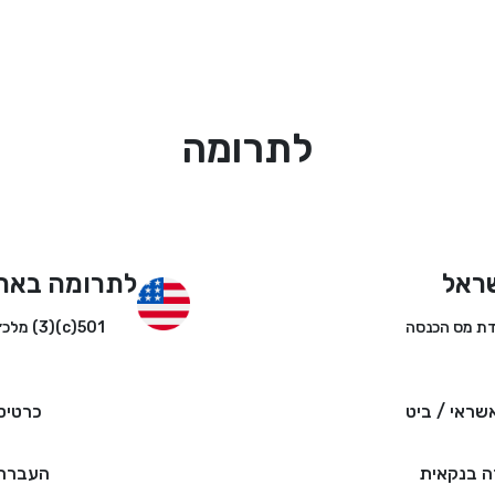
לתרומה
ראל
לתרומה באר
501(c)(3) מלכ״ר
שראי / ביט
כרטיס
 בנקאית
העברה 