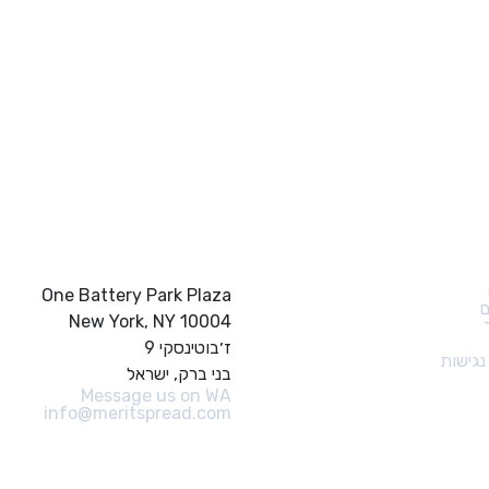
ם מהירים
צור קשר
One Battery Park Plaza
ם
New York, NY 10004
ז׳בוטינסקי 9
גישות
בני ברק, ישראל
Message us on WA
info@meritspread.com