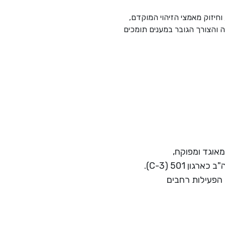
חיזוק מאמצי הזיהוי המוקדם,
והצורך הגובר במענים תומכים
ת רווח המאוגד ומפוקח,
בישראל כחברה לתועלת הציבור בישראל (סעיף 46) ובארה"ב כארגון 501 (C-3).
 הפעילות רחבים