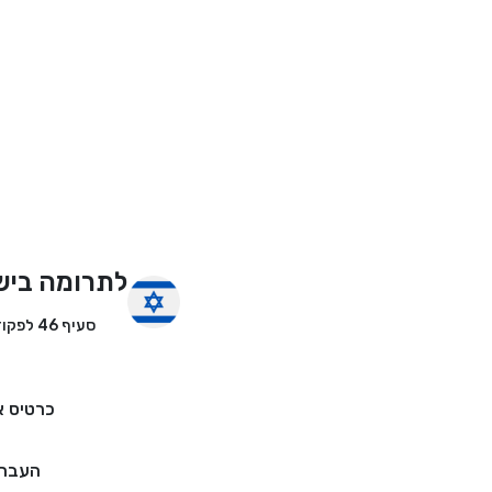
לתרומה ביש
סעיף 46 לפקודת מס הכנסה
כרטיס א
העברה