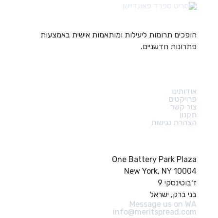
הופכים תרומות ליעילות ומותאמות אישית באמצעות
פתרונות חדשניים.
קישורים מהירים
אודותינו
פרויקטים
צור קשר
תקנון
הצהרת נגישות
צור קשר
One Battery Park Plaza
New York, NY 10004
ז׳בוטינסקי 9
בני ברק, ישראל
Message us on WA
info@meritspread.com