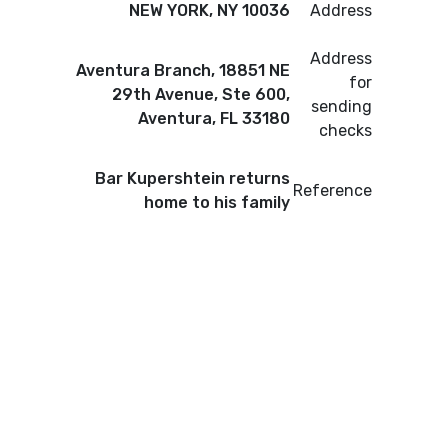
NEW YORK, NY 10036
Address
Address
Aventura Branch, 18851 NE
for
29th Avenue, Ste 600,
sending
Aventura, FL 33180
checks
Bar Kupershtein returns
Reference
home to his family