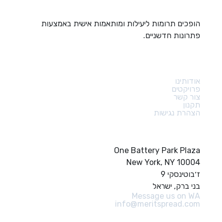
הופכים תרומות ליעילות ומותאמות אישית באמצעות
פתרונות חדשניים.
קישורים מהירים
אודותינו
פרויקטים
צור קשר
תקנון
הצהרת נגישות
צור קשר
One Battery Park Plaza
New York, NY 10004
ז׳בוטינסקי 9
בני ברק, ישראל
Message us on WA
info@meritspread.com