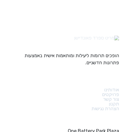
הופכים תרומות ליעילות ומותאמות אישית באמצעות
פתרונות חדשניים.
קישורים מהירים
אודותינו
פרויקטים
צור קשר
תקנון
הצהרת נגישות
צור קשר
One Battery Park Plaza