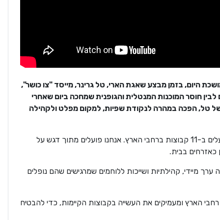
וגם בלחימה הממושכת היום, בזמן מבצע שאגת הארי, טל גרינר, מייסד "צו כושר",
 לבין חוסר המוכנות המנטלית והגופנית שמחכה ביום שאחרי
של טל, הפכה במהרה לנקודת שפיות, למקום מפלט ולקהילה
היום קהילת "צו כושר" מונה למעלה מ-1,600 מילואימניקים הפועלים ב-11 קבוצות ברחבי הארץ. אנחנו פועלים מתוך דגש על
 כאזרחים בבית.
 ערך מיידי, קהילתיות ושייכות ללוחמים שמרגישים שהם נופלים
פותחים קבוצות חדשות ב-25 מוקדים בכל רחבי הארץ ומעמיקים את העשייה בקבוצות הקיימות, כדי להבטיח