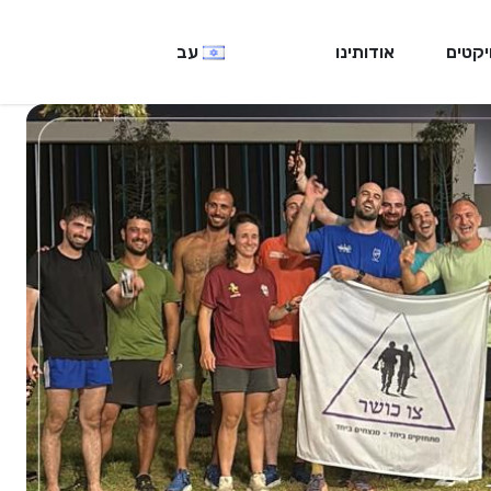
יקטים
אודותינו
עב