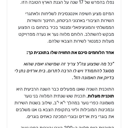
נפלו בהפרש של 17 שנה על הגנת הארץ הטובה הזו.
המיזם מציע חשיפה אינטנסיבית לשליחות ולאתגרי
השירות הציבורי בארגוני הביטחון, החינוך והשירות
הממשלתי והמוניציפאלי ומנטור בכיר בתחום בו הפצוע
מבקש להשתלב. הלוחם מלווה נער או נערה מפרוייקט
מעלות כמנטור לשירות הצבאי שלהם.
אחד הלוחמים סיכם את החוויה שלו בתוכנית כך:
"כל מה שפצוע צה"ל צריך זה שמישהו יאמין שהוא
מסוגל להתמודד ויש לו הרבה לתרום. בית ארזים נתן לי
בדיוק את האמונה הזו".
התוכנית השניה שאנו מפעילים כבר השנה הרביעית היא
תוכנית מעלות
, תכנית שש שנתית המלווה בני נוער
משמונה כפרי נוער במהלך י''א י''ב, שילוב בשנות השירות
ובמכינות המובילות וליווי בתקופת הצבא בו אנו משלבים
את בוגרי בית ארזים ובוגרי המכינה כאחים בוגרים.
התוכנית כיום מלווה כ-200 בוגרי ובוגרות כפרי נוער