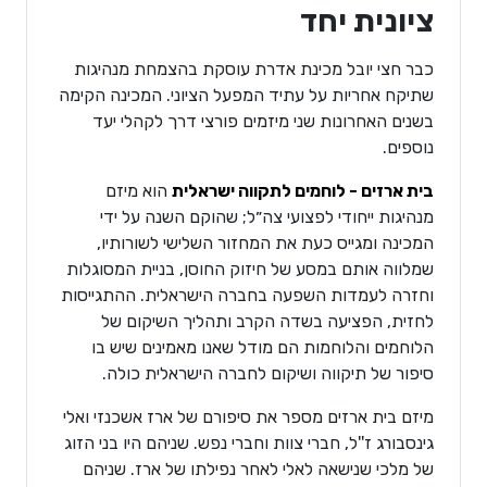
ציונית יחד
כבר חצי יובל מכינת אדרת עוסקת בהצמחת מנהיגות
שתיקח אחריות על עתיד המפעל הציוני. המכינה הקימה
בשנים האחרונות שני מיזמים פורצי דרך לקהלי יעד
נוספים.
בית ארזים - לוחמים לתקווה ישראלית
הוא מיזם
מנהיגות ייחודי לפצועי צה״ל; שהוקם השנה על ידי
המכינה ומגייס כעת את המחזור השלישי לשורותיו,
שמלווה אותם במסע של חיזוק החוסן, בניית המסוגלות
וחזרה לעמדות השפעה בחברה הישראלית. ההתגייסות
לחזית, הפציעה בשדה הקרב ותהליך השיקום של
הלוחמים והלוחמות הם מודל שאנו מאמינים שיש בו
סיפור של תיקווה ושיקום לחברה הישראלית כולה.
מיזם בית ארזים מספר את סיפורם של ארז אשכנזי ואלי
גינסבורג ז''ל, חברי צוות וחברי נפש. שניהם היו בני הזוג
של מלכי שנישאה לאלי לאחר נפילתו של ארז. שניהם