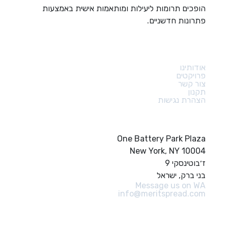
הופכים תרומות ליעילות ומותאמות אישית באמצעות
פתרונות חדשניים.
קישורים מהירים
אודותינו
פרויקטים
צור קשר
תקנון
הצהרת נגישות
צור קשר
One Battery Park Plaza
New York, NY 10004
ז׳בוטינסקי 9
בני ברק, ישראל
Message us on WA
info@meritspread.com
עקבו אחרינו