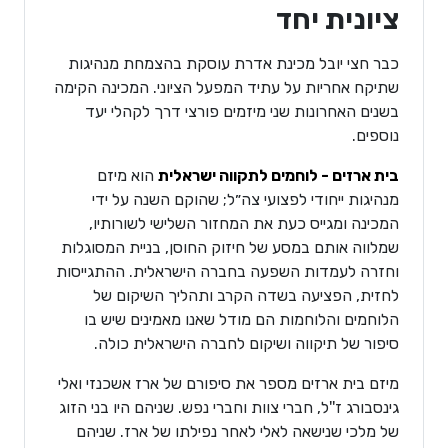
ציונית יחד
כבר חצי יובל מכינת אדרת עוסקת בהצמחת מנהיגות
שתיקח אחריות על עתיד המפעל הציוני. המכינה הקימה
בשנים האחרונות שני מיזמים פורצי דרך לקהלי יעד
נוספים.
בית ארזים - לוחמים לתקווה ישראלית
הוא מיזם
מנהיגות ייחודי לפצועי צה״ל; שהוקם השנה על ידי
המכינה ומגייס כעת את המחזור השלישי לשורותיו,
שמלווה אותם במסע של חיזוק החוסן, בניית המסוגלות
וחזרה לעמדות השפעה בחברה הישראלית. ההתגייסות
לחזית, הפציעה בשדה הקרב ותהליך השיקום של
הלוחמים והלוחמות הם מודל שאנו מאמינים שיש בו
סיפור של תיקווה ושיקום לחברה הישראלית כולה.
מיזם בית ארזים מספר את סיפורם של ארז אשכנזי ואלי
גינסבורג ז''ל, חברי צוות וחברי נפש. שניהם היו בני הזוג
של מלכי שנישאה לאלי לאחר נפילתו של ארז. שניהם