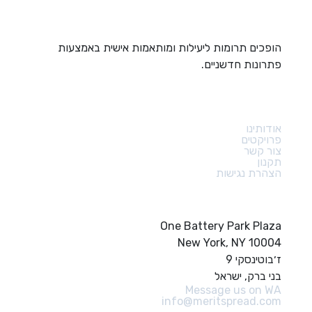
הופכים תרומות ליעילות ומותאמות אישית באמצעות
פתרונות חדשניים.
קישורים מהירים
אודותינו
פרויקטים
צור קשר
תקנון
הצהרת נגישות
צור קשר
One Battery Park Plaza
New York, NY 10004
ז׳בוטינסקי 9
בני ברק, ישראל
Message us on WA
info@meritspread.com