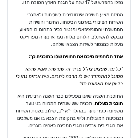
נפלו בהפרש של 17 שנה על הגנת הארץ הטובה הזו.
המיזם מציע חשיפה אינטנסיבית לשליחות ולאתגרי
השירות הציבורי בארגוני הביטחון, החינוך והשירות
הממשלתי והמוניציפאלי ומנטור בכיר בתחום בו הפצוע
מבקש להשתלב. הלוחם מלווה נער או נערה מפרוייקט
מעלות כמנטור לשירות הצבאי שלהם.
אחד הלוחמים סיכם את החוויה שלו בתוכנית כך:
"כל מה שפצוע צה"ל צריך זה שמישהו יאמין שהוא
מסוגל להתמודד ויש לו הרבה לתרום. בית ארזים נתן לי
בדיוק את האמונה הזו".
התוכנית השניה שאנו מפעילים כבר השנה הרביעית היא
תוכנית מעלות
, תכנית שש שנתית המלווה בני נוער
משמונה כפרי נוער במהלך י''א י''ב, שילוב בשנות השירות
ובמכינות המובילות וליווי בתקופת הצבא בו אנו משלבים
את בוגרי בית ארזים ובוגרי המכינה כאחים בוגרים.
התוכנית כיום מלווה כ-200 בוגרי ובוגרות כפרי נוער