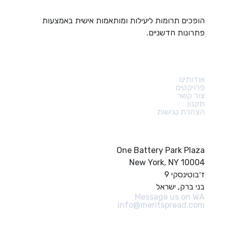
הופכים תרומות ליעילות ומותאמות אישית באמצעות
פתרונות חדשניים.
קישורים מהירים
אודותינו
פרויקטים
צור קשר
תקנון
הצהרת נגישות
צור קשר
One Battery Park Plaza
New York, NY 10004
ז׳בוטינסקי 9
בני ברק, ישראל
Message us on WA
info@meritspread.com