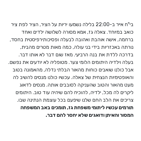
בי"ח אייר ב-22:00 בלילה נשמעו יריות על הציר, הציר לפת ציר
כואב במיוחד. צאלה גז, אמא מסורה לשלושה ילדים ואחד
ברחמה, אישה אוהבת ואהובה לבעלה ופסיכותירפיסטית בחסד,
נורתה באכזריות בידי בני עולה, כמה מאות מטרים מהבית,
בדרכה ללדת את בנה הרביעי. מאז שום דבר לא אותו דבר.
בעלה וילדיה היתומים הלומי צער. מטופליה לא יודעים את נפשם.
אבל כולנו שואבים כוחות מהאור הבלתי נדלה, מהאמונה בטוב
והאופטימיות הנצחית של צאלה. עכשיו כולנו מנסים להשיב לה
מעט מהאור והטוב שהעניקה לסובבים אותה. מנסים לדאוג
ליקרים לה מכל, ילדיה, להוכיח להם שיהיה עוד טוב. היתומים
צריכים את הלב החם שלנו שיפעם בכל עוצמת הנתינה שבו.
תורמים עכשיו ליתומי משפחת גז, תומכים באב המשפחה
המסור והאיתן ודואגים שלא יחסר להם דבר.