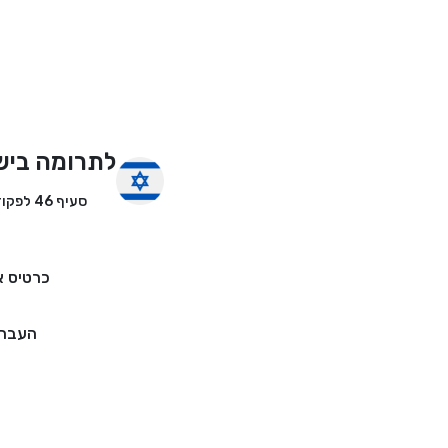
לתרומה ביש
סעיף 46 לפקודת מס הכנסה
כרטיס א
העברה