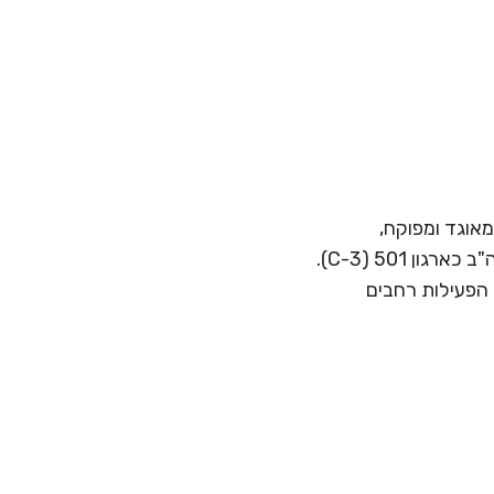
ת רווח המאוגד ומפוקח,
בישראל כחברה לתועלת הציבור בישראל (סעיף 46) ובארה"ב כארגון 501 (C-3).
 הפעילות רחבים