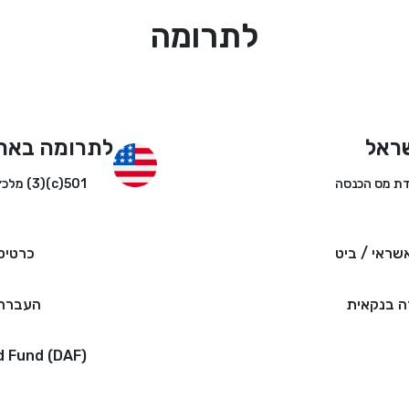
לתרומה
ראל
לתרומה באר
501(c)(3) מלכ״ר
שראי / ביט
כרטיס
 בנקאית
העברה 
d Fund (DAF)