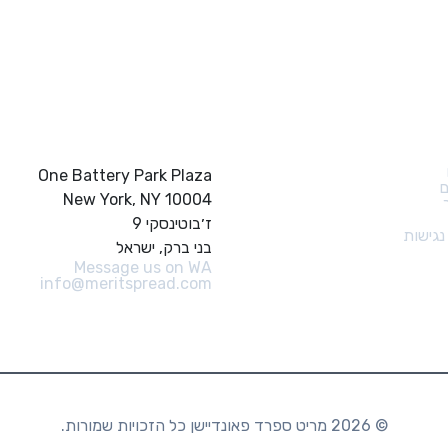
ם מהירים
צור קשר
One Battery Park Plaza
ם
New York, NY 10004
ז׳בוטינסקי 9
גישות
בני ברק, ישראל
Message us on WA
info@meritspread.com
© 2026 מריט ספרד פאונדיישן כל הזכויות שמורות.