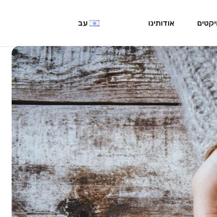
יקטים
אודותינו
עב