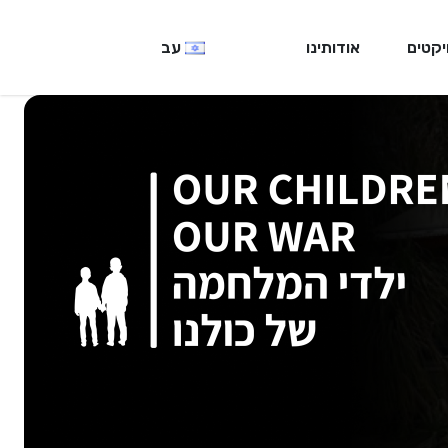
יקטים
אודותינו
עב