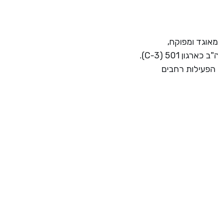
ת רווח המאוגד ומפוקח,
בישראל כחברה לתועלת הציבור בישראל (סעיף 46) ובארה"ב כארגון 501 (C-3).
 הפעילות רחבים