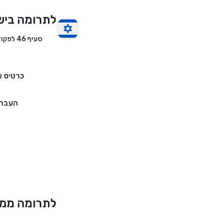
לתרומה ביש
סעיף 46 לפקודת מס הכנסה
כרטיס א
העברה
לתרומה ממד