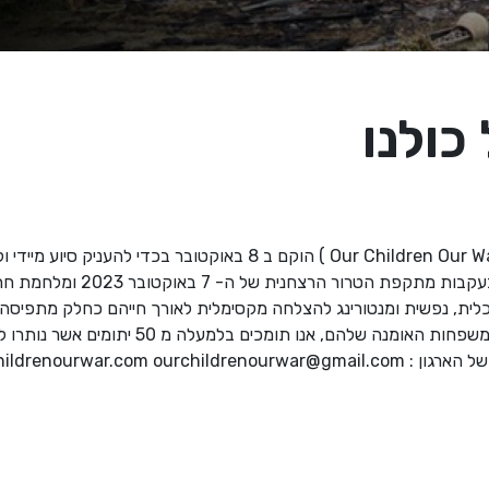
כולנו
ארגון ילדי המלחמה של כולנו ( Our Children Our War ) הוקם ב 8 באוקטוב
אשר נותרו יתומים משני הוריהם בע
מתנדבים לזמן ארוך ובתאום עם משפחות האומנה שלהם, אנ
www.ourchildrenourwar.com