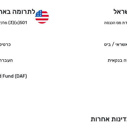
ראל
לתרומה באר
501(c)(3) מלכ״ר
שראי / ביט
כרטיס
 בנקאית
העברה 
d Fund (DAF)
ינות אחרות