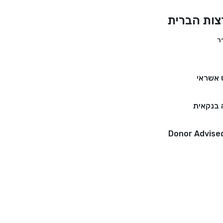
צות הברית
 אשראי
בנקאית
Donor Advise