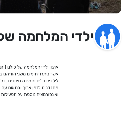
ילדי המלחמה של 
ואינפורמציה נוספת על הפעילות של הארגון :  ourchildrenourwar@gmail.com