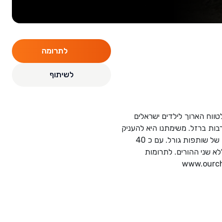
לתרומה
לשיתוף
ר בכדי להעניק סיוע מיידי ולטווח הארוך לילדים ישראלים
קבות מתקפת הטרור הרצחנית של ה- 7 באוקטובר 2023 ומלחמת חרבות ברזל. משימתנו היא להעניק
לילדים כלים ותמיכה חינוכית, כלכלית, נפשית ומנטורינג להצלחה מקסימלית לאורך חייהם כחלק מתפיסה של שותפות גורל. עם כ 40
ו תומכים בלמעלה מ 50 יתומים אשר נותרו ללא שני ההורים. לתרומות