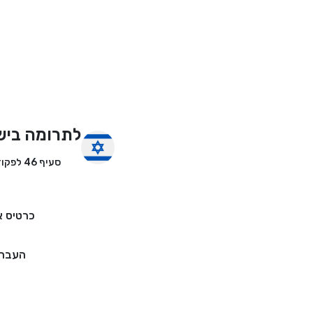
לתרומה ביש
סעיף 46 לפקודת מס הכנסה
כרטיס א
העברה