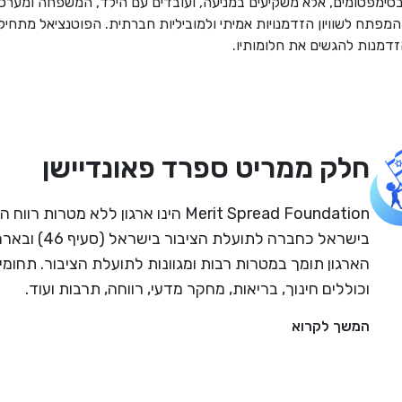
סימפטומים, אלא משקיעים במניעה, ועובדים עם הילד, המשפחה ומערכת
פתח לשוויון הזדמנויות אמיתי ולמוביליות חברתית. הפוטנציאל מתחיל
דמנות להגשים את חלומותיו.
חלק ממריט ספרד פאונדיישן
Merit Spread Foundation הינו ארגון ללא מטרו
הארגון תומך במטרות רבות ומגוונות לתועלת הציבור. תחומי
וכוללים חינוך, בריאות, מחקר מדעי, רווחה, תרבות ועוד.
המשך לקרוא