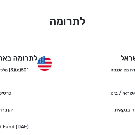
לתרומה
ראל
לתרומה באר
501(c)(3) מלכ״ר
שראי / ביט
כרטיס
 בנקאית
העברה 
d Fund (DAF)