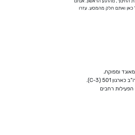
 החינוך, מהרגע הראשון. אנחנו
 כאן ואתם חלק מהמסע. עזרו
ת רווח המאוגד ומפוקח,
בישראל כחברה לתועלת הציבור בישראל (סעיף 46) ובארה"ב כארגון 501 (C-3).
 הפעילות רחבים