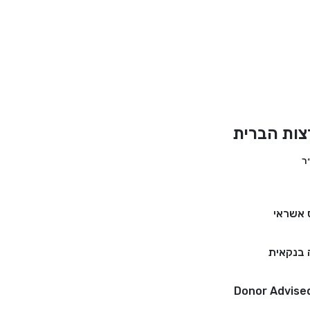
צות הברית
 אשראי
בנקאית
Donor Advise