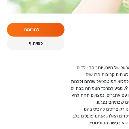
לתרומה
לשיתוף
אל של היום, יותר מדי ילדים
עיתים קרובות מרגישים
למלוא הפוטנציאל שלהם ולבנות
עתיד טוב יותר, לעצמם ולחברה הישראלית כולה. "אני רק רוצה שהמורים יראו שגם אני יכול להצליח" ד', בן 9, מגיע למרכז הצמיחה בבת ים
 עם אתגרים, נמצאים תחת לחץ
דים שבתיהם נפגעו,
נו רק צריכים להביט בהם
לדים האלה. אנחנו פועלים בלב
ו הוא בגישה ההוליסטית