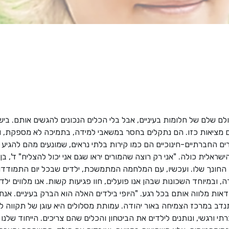
ם שלם של חלומות בעיניים, אבל בלי הכלים הנכונים להגשים אותם. בישר
מציאות כזו. הם נתקלים בחסר במשאבי למידה, בתמיכה לא מספקת, ול
 החברתיים-חינוכיים הם כמו קירות בלתי נראים, שמונעים מהם להגיע 
החונך שלו. ועכשיו, עם המלחמה המתמשכת, ילדים שבכל יום התמודדו
ודה, ובמיוחד השכונות שבהן אנו פועלים, חוו פגיעות קשות. אנו מלווים יל
אות מלווה אותם בכל רגע. "היופי בילדים האלה הוא הברק בעיניים. אנח
תנדב במרכז הצמיחה באור יהודה. עמותת מסלולים היא עוגן של תקווה לי
חברתי ורגשי, ונותנים לילדים את הביטחון והכלים שהם צריכים. הייחוד שלנ