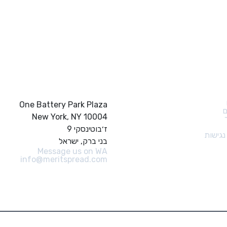
ם מהירים
צור קשר
One Battery Park Plaza
ם
New York, NY 10004
ז׳בוטינסקי 9
גישות
בני ברק, ישראל
Message us on WA
info@meritspread.com