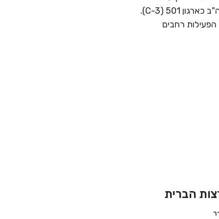
בישראל כחברה לתועלת הציבור בישראל (סעיף 46) ובארה"ב כארגון 501 (C-3).
 הפעילות רחבים
צות הברית