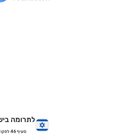
לתרומה ביש
סעיף 46 לפקודת מס הכנסה