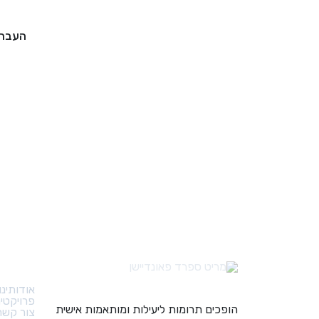
העברה
קישורי
אודותינו
פרויקטי
הופכים תרומות ליעילות ומותאמות אישית
צור קשר