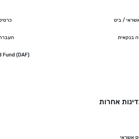
שראי / ביט
כרטיס
 בנקאית
העברה 
d Fund (DAF)
ינות אחרות
ס אשראי