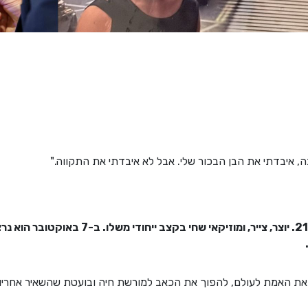
, איבדתי את הבן הבכור שלי. אבל לא איבדתי את התקווה."
יונתן סמרנו ז"ל היה ילד פלא בן 21. יוצר, צייר, 
את האמת לעולם, להפוך את הכאב למורשת חיה ובועטת שהשאיר אחריו י