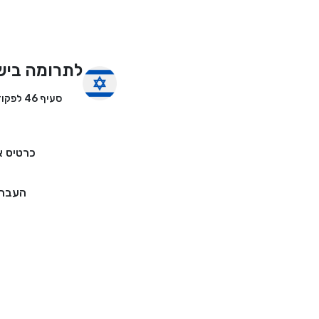
לתרומה ביש
סעיף 46 לפקודת מס הכנסה
כרטיס א
העברה