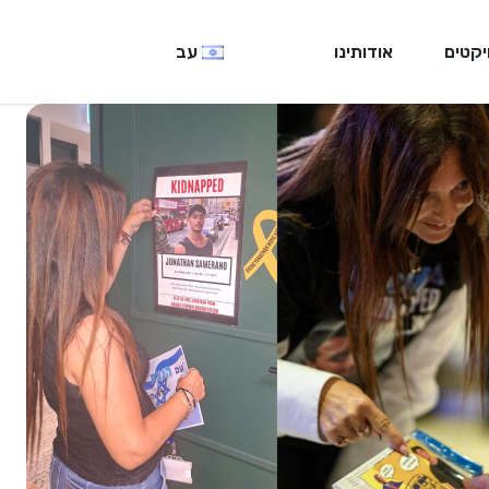
יקטים
אודותינו
עב