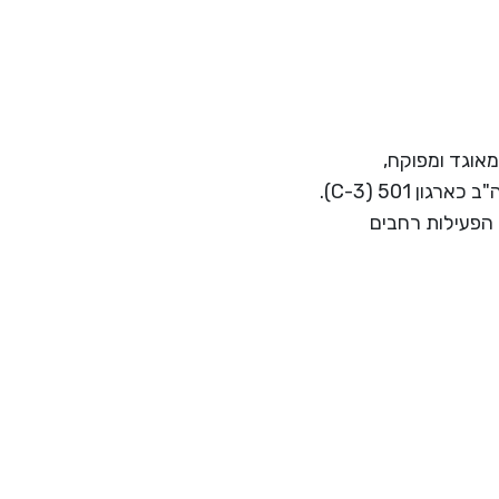
ת רווח המאוגד ומפוקח,
בישראל כחברה לתועלת הציבור בישראל (סעיף 46) ובארה"ב כארגון 501 (C-3).
 הפעילות רחבים