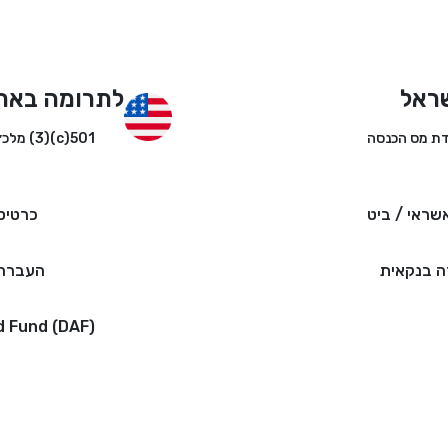
ראל
לתרומה באר
501(c)(3) מלכ״ר
שראי / ביט
כרטיס
 בנקאית
העברה 
d Fund (DAF)