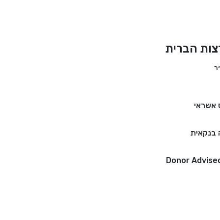
צות הברית
 אשראי
בנקאית
Donor Advise